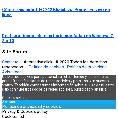
Cómo transmitir UFC 242 Khabib vs. Poirier en vivo en
línea
Restaurar iconos de escritorio que faltan en Windows 7,
8 o 10
Site Footer
Contacto
— Alternativa.click · © 2020 Todos los derechos
reservados —
Política de cookies
·
Política de privacidad
·
Aviso legal
Utilizamos cookies para personalizar el contenido y los anuncios,
para ofrecer funciones de redes sociales y para analizar nuestro
tráfico. También compartimos información sobre su uso de nuestro
sitio con nuestros socios de redes sociales, publicidad y análisis.
View more
Cookies settings
Aceptar
Política de privacidad y cookies
Privacy & Cookies policy
Cookies list