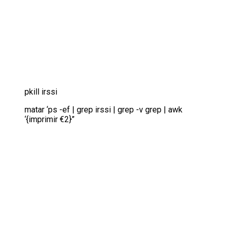
pkill irssi
matar ‘ps -ef | grep irssi | grep -v grep | awk
‘{imprimir €2}”