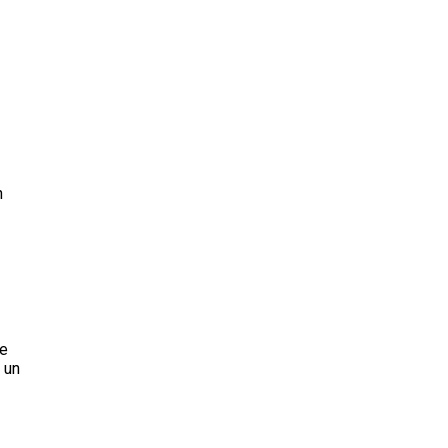
n
ne
 un