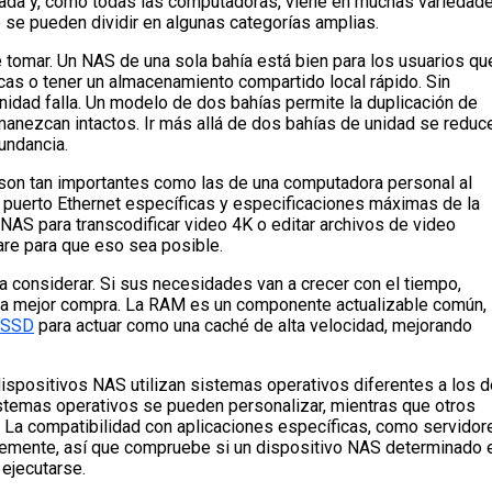
da y, como todas las computadoras, viene en muchas variedade
se pueden dividir en algunas categorías amplias.
 tomar. Un NAS de una sola bahía está bien para los usuarios qu
cas o tener un almacenamiento compartido local rápido. Sin
unidad falla. Un modelo de dos bahías permite la duplicación de
manezcan intactos. Ir más allá de dos bahías de unidad se reduc
undancia.
son tan importantes como las de una computadora personal al
 puerto Ethernet específicas y especificaciones máximas de la
 NAS para transcodificar video 4K o editar archivos de video
ware para que eso sea posible.
a considerar. Si sus necesidades van a crecer con el tiempo,
na mejor compra. La RAM es un componente actualizable común,
SSD
para actuar como una caché de alta velocidad, mejorando
dispositivos NAS utilizan sistemas operativos diferentes a los d
istemas operativos se pueden personalizar, mientras que otros
. La compatibilidad con aplicaciones específicas, como servidor
emente, así que compruebe si un dispositivo NAS determinado 
ejecutarse.