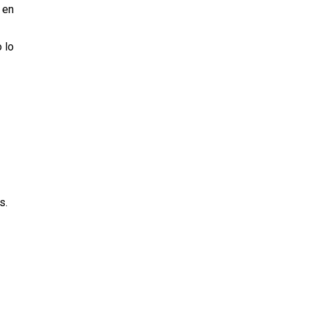
 en
 lo
s.