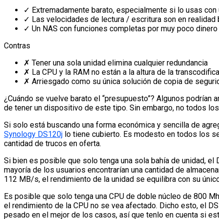
✓
Extremadamente barato, especialmente si lo usas con 
✓
Las velocidades de lectura / escritura son en realidad
✓
Un NAS con funciones completas por muy poco dinero
Contras
✗
Tener una sola unidad elimina cualquier redundancia
✗
La CPU y la RAM no están a la altura de la transcodifi
✗
Arriesgado como su única solución de copia de seguri
¿Cuándo se vuelve barato el “presupuesto”? Algunos podrían a
de tener un dispositivo de este tipo. Sin embargo, no todos lo
Si solo está buscando una forma económica y sencilla de agreg
Synology DS120j
lo tiene cubierto. Es modesto en todos los se
cantidad de trucos en oferta.
Si bien es posible que solo tenga una sola bahía de unidad, e
mayoría de los usuarios encontrarían una cantidad de almacena
112 MB/s, el rendimiento de la unidad se equilibra con su único
Es posible que solo tenga una CPU de doble núcleo de 800 Mhz
el rendimiento de la CPU no se vea afectado. Dicho esto, el DS
pesado en el mejor de los casos, así que tenlo en cuenta si es