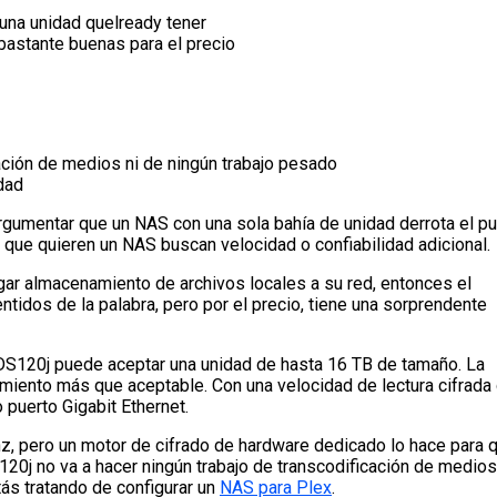
una unidad quelready tener
 bastante buenas para el precio
cación de medios ni de ningún trabajo pesado
dad
rgumentar que un NAS con una sola bahía de unidad derrota el p
s que quieren un NAS buscan velocidad o confiabilidad adicional.
ar almacenamiento de archivos locales a su red, entonces el
ntidos de la palabra, pero por el precio, tiene una sorprendente
l DS120j puede aceptar una unidad de hasta 16 TB de tamaño. La
miento más que aceptable. Con una velocidad de lectura cifrada
 puerto Gigabit Ethernet.
, pero un motor de cifrado de hardware dedicado lo hace para 
120j no va a hacer ningún trabajo de transcodificación de medios
tás tratando de configurar un
NAS para Plex
.