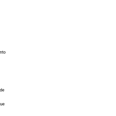
unto
 de
que