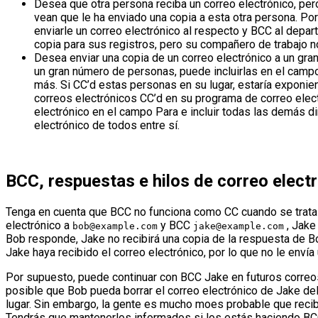
Desea que otra persona reciba un correo electrónico, per
vean que le ha enviado una copia a esta otra persona. Po
enviarle un correo electrónico al respecto y BCC al dep
copia para sus registros, pero su compañero de trabajo no
Desea enviar una copia de un correo electrónico a un gran
un gran número de personas, puede incluirlas en el campo
más. Si CC’d estas personas en su lugar, estaría exponien
correos electrónicos CC’d en su programa de correo elect
electrónico en el campo Para e incluir todas las demás d
electrónico de todos entre sí.
BCC, respuestas e hilos de correo elect
Tenga en cuenta que BCC no funciona como CC cuando se trata d
electrónico a
y BCC
, Jake 
bob@example.com
jake@example.com
Bob responde, Jake no recibirá una copia de la respuesta de B
Jake haya recibido el correo electrónico, por lo que no le envía
Por supuesto, puede continuar con BCC Jake en futuros correos
posible que Bob pueda borrar el correo electrónico de Jake d
lugar. Sin embargo, la gente es mucho moes probable que reciba
Tendrás que mantenerlos informados si los estás haciendo BC