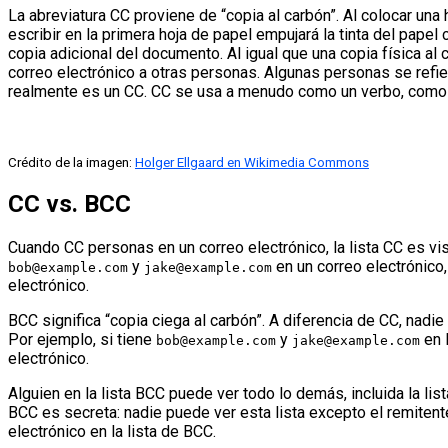
La abreviatura CC proviene de “copia al carbón”. Al colocar una
escribir en la primera hoja de papel empujará la tinta del papel
copia adicional del documento. Al igual que una copia física al
correo electrónico a otras personas. Algunas personas se refie
realmente es un CC. CC se usa a menudo como un verbo, como e
Crédito de la imagen:
Holger Ellgaard en Wikimedia Commons
CC vs. BCC
Cuando CC personas en un correo electrónico, la lista CC es vi
y
en un correo electrónico,
bob@example.com
jake@example.com
electrónico.
BCC significa “copia ciega al carbón”. A diferencia de CC, nadi
Por ejemplo, si tiene
y
en l
bob@example.com
jake@example.com
electrónico.
Alguien en la lista BCC puede ver todo lo demás, incluida la list
BCC es secreta: nadie puede ver esta lista excepto el remitente
electrónico en la lista de BCC.